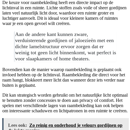
De keuze voor raambekleding heeft een directe impact op de
lichtinval in een ruimte. Lichte stoffen zoals voile of sheer gordijnen
laten veel natuurlijk licht door, waardoor een ruimte groter en
luchtiger aanvoelt. Dit is ideaal voor kleinere kamers of ruimtes
waar je een open gevoel wilt creëren.
Aan de andere kant kunnen zware,
verduisterende gordijnen of jaloezieën met een
dichte lamelstructuur ervoor zorgen dat er
weinig tot geen licht binnenkomt, wat perfect is
voor slaapkamers of home theaters.
Bovendien kan de manier waarop raambekleding is geplaatst ook
invloed hebben op de lichtinval. Raambekleding die direct voor het
raam hangt, blokkeert meer licht dan wanneer deze iets verder naar
buiten is geplaatst.
Dit kan strategisch worden gebruikt om het natuurlijke licht optimaal
te benutten zonder concessies te doen aan privacy of comfort. Het
spelen met verschillende lagen van raambekleding kan ook helpen
om interessante schaduwen en lichtpatronen in een ruimte te creëren.
Lees ook:
Zo reinig en onderhoud je velours gordijnen op