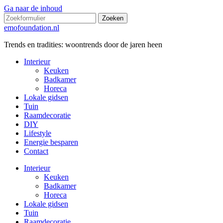
Ga naar de inhoud
Zoeken
emofoundation.nl
Trends en tradities: woontrends door de jaren heen
Interieur
Keuken
Badkamer
Horeca
Lokale gidsen
Tuin
Raamdecoratie
DIY
Lifestyle
Energie besparen
Contact
Interieur
Keuken
Badkamer
Horeca
Lokale gidsen
Tuin
Raamdecoratie