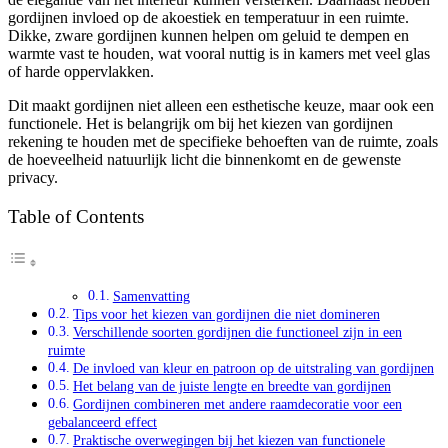
gordijnen invloed op de akoestiek en temperatuur in een ruimte.
Dikke, zware gordijnen kunnen helpen om geluid te dempen en
warmte vast te houden, wat vooral nuttig is in kamers met veel glas
of harde oppervlakken.
Dit maakt gordijnen niet alleen een esthetische keuze, maar ook een
functionele. Het is belangrijk om bij het kiezen van gordijnen
rekening te houden met de specifieke behoeften van de ruimte, zoals
de hoeveelheid natuurlijk licht die binnenkomt en de gewenste
privacy.
Table of Contents
Samenvatting
Tips voor het kiezen van gordijnen die niet domineren
Verschillende soorten gordijnen die functioneel zijn in een
ruimte
De invloed van kleur en patroon op de uitstraling van gordijnen
Het belang van de juiste lengte en breedte van gordijnen
Gordijnen combineren met andere raamdecoratie voor een
gebalanceerd effect
Praktische overwegingen bij het kiezen van functionele