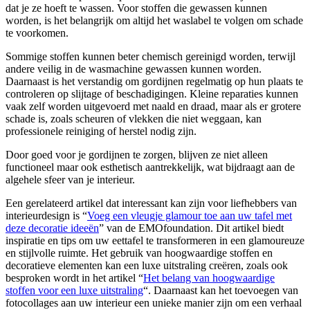
dat je ze hoeft te wassen. Voor stoffen die gewassen kunnen
worden, is het belangrijk om altijd het waslabel te volgen om schade
te voorkomen.
Sommige stoffen kunnen beter chemisch gereinigd worden, terwijl
andere veilig in de wasmachine gewassen kunnen worden.
Daarnaast is het verstandig om gordijnen regelmatig op hun plaats te
controleren op slijtage of beschadigingen. Kleine reparaties kunnen
vaak zelf worden uitgevoerd met naald en draad, maar als er grotere
schade is, zoals scheuren of vlekken die niet weggaan, kan
professionele reiniging of herstel nodig zijn.
Door goed voor je gordijnen te zorgen, blijven ze niet alleen
functioneel maar ook esthetisch aantrekkelijk, wat bijdraagt aan de
algehele sfeer van je interieur.
Een gerelateerd artikel dat interessant kan zijn voor liefhebbers van
interieurdesign is “
Voeg een vleugje glamour toe aan uw tafel met
deze decoratie ideeën
” van de EMOfoundation. Dit artikel biedt
inspiratie en tips om uw eettafel te transformeren in een glamoureuze
en stijlvolle ruimte. Het gebruik van hoogwaardige stoffen en
decoratieve elementen kan een luxe uitstraling creëren, zoals ook
besproken wordt in het artikel “
Het belang van hoogwaardige
stoffen voor een luxe uitstraling
“. Daarnaast kan het toevoegen van
fotocollages aan uw interieur een unieke manier zijn om een verhaal