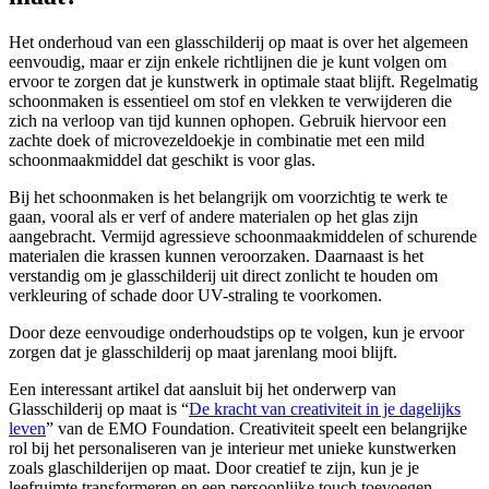
Het onderhoud van een glasschilderij op maat is over het algemeen
eenvoudig, maar er zijn enkele richtlijnen die je kunt volgen om
ervoor te zorgen dat je kunstwerk in optimale staat blijft. Regelmatig
schoonmaken is essentieel om stof en vlekken te verwijderen die
zich na verloop van tijd kunnen ophopen. Gebruik hiervoor een
zachte doek of microvezeldoekje in combinatie met een mild
schoonmaakmiddel dat geschikt is voor glas.
Bij het schoonmaken is het belangrijk om voorzichtig te werk te
gaan, vooral als er verf of andere materialen op het glas zijn
aangebracht. Vermijd agressieve schoonmaakmiddelen of schurende
materialen die krassen kunnen veroorzaken. Daarnaast is het
verstandig om je glasschilderij uit direct zonlicht te houden om
verkleuring of schade door UV-straling te voorkomen.
Door deze eenvoudige onderhoudstips op te volgen, kun je ervoor
zorgen dat je glasschilderij op maat jarenlang mooi blijft.
Een interessant artikel dat aansluit bij het onderwerp van
Glasschilderij op maat is “
De kracht van creativiteit in je dagelijks
leven
” van de EMO Foundation. Creativiteit speelt een belangrijke
rol bij het personaliseren van je interieur met unieke kunstwerken
zoals glaschilderijen op maat. Door creatief te zijn, kun je je
leefruimte transformeren en een persoonlijke touch toevoegen.