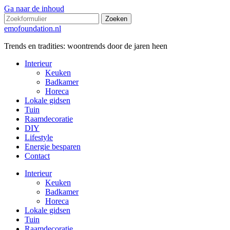
Ga naar de inhoud
Zoeken
emofoundation.nl
Trends en tradities: woontrends door de jaren heen
Interieur
Keuken
Badkamer
Horeca
Lokale gidsen
Tuin
Raamdecoratie
DIY
Lifestyle
Energie besparen
Contact
Interieur
Keuken
Badkamer
Horeca
Lokale gidsen
Tuin
Raamdecoratie