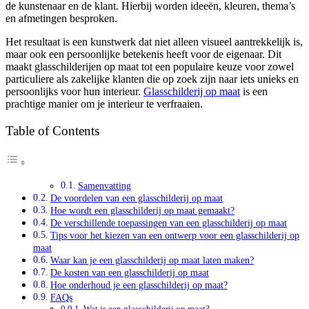
de kunstenaar en de klant. Hierbij worden ideeën, kleuren, thema’s
en afmetingen besproken.
Het resultaat is een kunstwerk dat niet alleen visueel aantrekkelijk is,
maar ook een persoonlijke betekenis heeft voor de eigenaar. Dit
maakt glasschilderijen op maat tot een populaire keuze voor zowel
particuliere als zakelijke klanten die op zoek zijn naar iets unieks en
persoonlijks voor hun interieur.
Glasschilderij op maat
is een
prachtige manier om je interieur te verfraaien.
Table of Contents
Samenvatting
De voordelen van een glasschilderij op maat
Hoe wordt een glasschilderij op maat gemaakt?
De verschillende toepassingen van een glasschilderij op maat
Tips voor het kiezen van een ontwerp voor een glasschilderij op
maat
Waar kan je een glasschilderij op maat laten maken?
De kosten van een glasschilderij op maat
Hoe onderhoud je een glasschilderij op maat?
FAQs
Wat is een glasschilderij op maat?