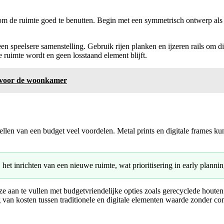
 om de ruimte goed te benutten. Begin met een symmetrisch ontwerp als b
en speelsere samenstelling. Gebruik rijen planken en ijzeren rails om d
e ruimte wordt en geen losstaand element blijft.
s voor de woonkamer
tellen van een budget veel voordelen. Metal prints en digitale frames k
t inrichten van een nieuwe ruimte, wat prioritisering in early plannin
ze aan te vullen met budgetvriendelijke opties zoals gerecyclede houten
van kosten tussen traditionele en digitale elementen waarde zonder conc