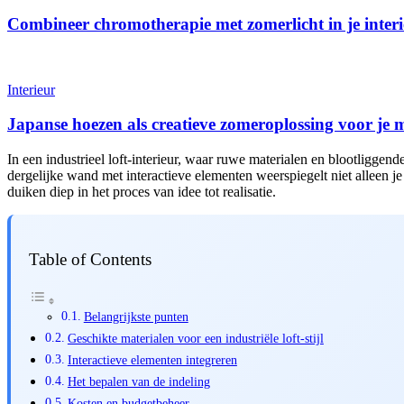
Combineer chromotherapie met zomerlicht in je inter
Interieur
Japanse hoezen als creatieve zomeroplossing voor je 
In een industrieel loft-interieur, waar ruwe materialen en blootligge
dergelijke wand met interactieve elementen weerspiegelt niet alleen je
duiken diep in het proces van idee tot realisatie.
Table of Contents
Belangrijkste punten
Geschikte materialen voor een industriële loft-stijl
Interactieve elementen integreren
Het bepalen van de indeling
Kosten en budgetbeheer