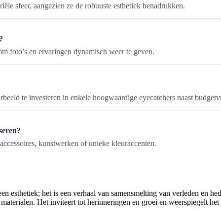
riële sfeer, aangezien ze de robuuste esthetiek benadrukken.
?
om foto’s en ervaringen dynamisch weer te geven.
beeld te investeren in enkele hoogwaardige eyecatchers naast budgetvr
iseren?
 accessoires, kunstwerken of unieke kleuraccenten.
leen esthetiek; het is een verhaal van samensmelting van verleden en hed
aterialen. Het inviteert tot herinneringen en groei en weerspiegelt het 