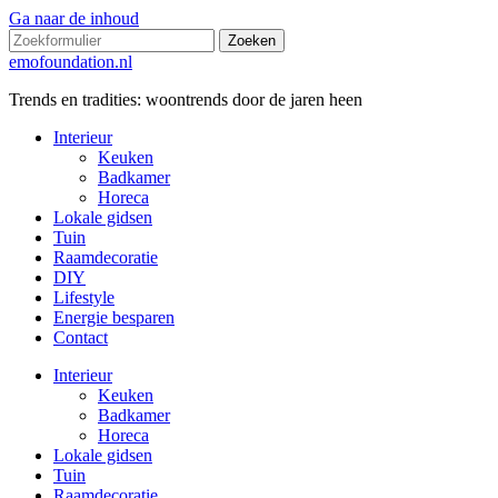
Ga naar de inhoud
Zoeken
emofoundation.nl
Trends en tradities: woontrends door de jaren heen
Interieur
Keuken
Badkamer
Horeca
Lokale gidsen
Tuin
Raamdecoratie
DIY
Lifestyle
Energie besparen
Contact
Interieur
Keuken
Badkamer
Horeca
Lokale gidsen
Tuin
Raamdecoratie