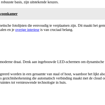
robuuste basis, zijn uitstekende keuzes.
e woonkamer
ische fotolijsten die eenvoudig te verplaatsen zijn. Dit maakt het gem
ialen en je
overige interieur
is van cruciaal belang.
n moderne draai. Denk aan ingebouwde LED-schermen om dynamische diavo
egreerd worden in een geraamte van staal of hout, waardoor het lijkt al
als gezichtsherkenning die automatisch verbinding maakt met de cloud om
ruimtes tot vernieuwende technologie in huis.